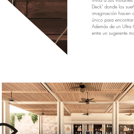
invita a sus visitante
Deck" donde los sueñ
imaginación hacen 
único para encontrar 
Además de un Ultra
entre un sugerente m