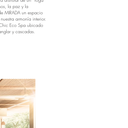
s a disfrutar de un "Yoga
os, la paz y la
de MIRADA un espacio
nuestra armonía interior.
 Chic Eco Spa ubicado
anglar y cascadas.