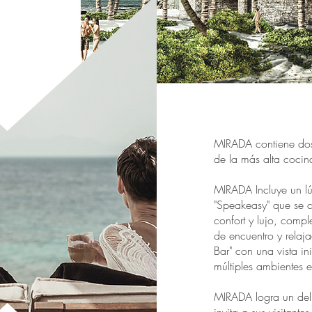
MIRADA contiene dos
de la más alta cocin
MIRADA Incluye un l
"Speakeasy" que se c
confort y lujo, comp
de encuentro y relaja
Bar" con una vista i
múltiples ambientes en
MIRADA logra un del