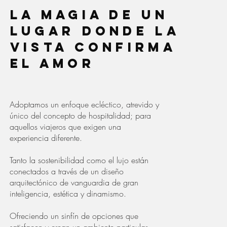
La magia de un
lugar donde la
vista confirma
el amor
Adoptamos un enfoque ecléctico, atrevido y
único del concepto de hospitalidad; para
aquellos viajeros que exigen una
experiencia diferente.
Tanto la sostenibilidad como el lujo están
conectados a través de un diseño
arquitectónico de vanguardia de gran
inteligencia, estética y dinamismo.
Ofreciendo un sinfín de opciones que