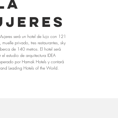
la
ujeres
Mujeres será un hotel de lujo con 121
 muelle privado, tres restaurantes, sky
lberca de 140 metros. El hotel será
 el estudio de arquitectura IDEA
operado por Hamak Hotels y contará
brand Leading Hotels of the World.