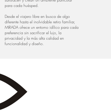
satisfacen y crean un ambiente particular
para cada huésped.
Desde el viajero libre en busca de algo
diferente hasta el inolvidable retiro familiar,
MIRADA ofrece un entorno idílico para cada
preferencia sin sacrificar el lujo, la
privacidad y la más alta calidad en
funcionalidad y diseño.